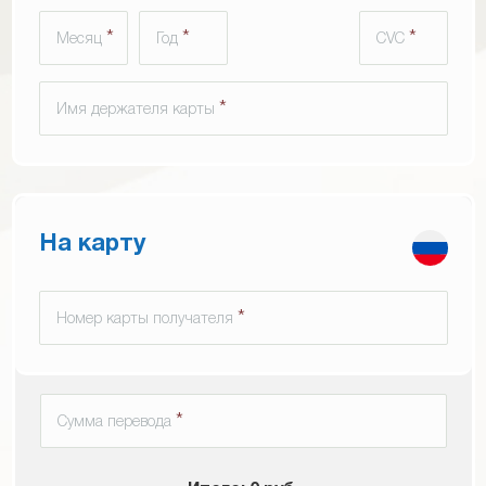
*
*
*
Месяц
Год
CVC
*
Имя держателя карты
На карту
*
Номер карты получателя
*
Сумма перевода